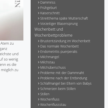
Dammriss
Frühgeburt
Kaiserschnitt
Streitthema späte Mutterschaft
Vorzeitiger Blasensprung
Wochenbett und
Wochenbettprobleme
Brustentzündung im Wochenbett
 Atem zu
Das normale Wochenbett
 ganz
Endometritis puerperalis
reichste und
Milchmangel
uf so wenig
Milchstau
enn es die
Milchüberschuss
e möglich zu
Probleme mit der Dammnaht
Probleme nach der Entbindung
Schlafmangel bei Eltern von Babys
Schmerzen beim Stillen
Stillen
Wochenfluss
Wochenflussstau