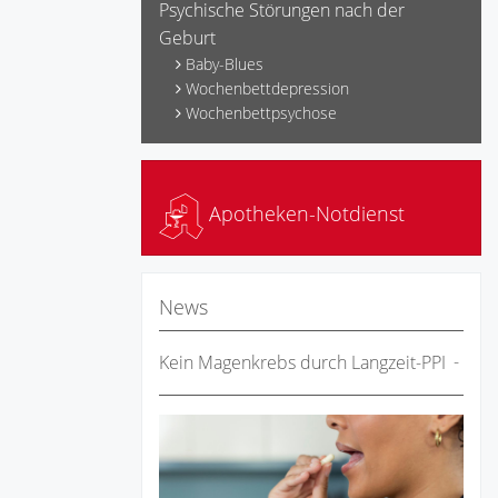
Psychische Störungen nach der
Geburt
Baby-Blues
Wochenbettdepression
Wochenbettpsychose
Apotheken-Notdienst
News
Kein Magenkrebs durch Langzeit-PPI