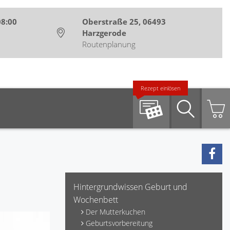
08:00
Oberstraße 25, 06493
Harzgerode
Routenplanung
Rezept einlösen
Suche
Hintergrundwissen Geburt und
Wochenbett
Der Mutterkuchen
Geburtsvorbereitung