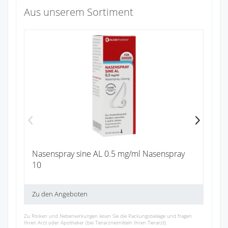
Aus unserem Sortiment
Pa
Zu
Nasenspray sine AL 0.5 mg/ml Nasenspray
10
Zu den Angeboten
Zu Risiken und Nebenwirkungen lesen Sie die Packungsbeilage und fragen
Ihren Arzt oder Apotheker (bei Tierarzneimitteln Ihren Tierarzt).