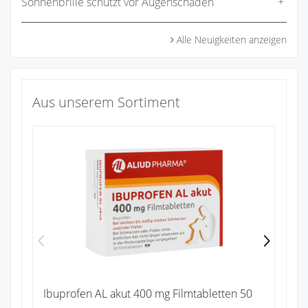
Sonnenbrille schützt vor Augenschäden
Alle Neuigkeiten anzeigen
Aus unserem Sortiment
Na
1
Zu
Ibuprofen AL akut 400 mg Filmtabletten 50