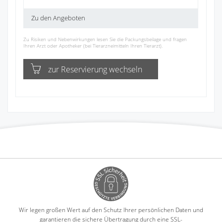
Zu den Angeboten
Zu Risiken und Nebenwirkungen lesen Sie die Packungsbeilage und fragen
Ihren Arzt oder Apotheker (bei Tierarzneimitteln Ihren Tierarzt).
zur Reservierung wechseln
Wir legen großen Wert auf den Schutz Ihrer persönlichen Daten und
garantieren die sichere Übertragung durch eine SSL-